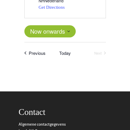
NH
Nederland
Get Directions
Now onwards
Select
date.
Events
Previous
Today
Next
Events
Contact
Word actief
Algemene contactgegevens
Welkom bij de Jonge
Standpunten