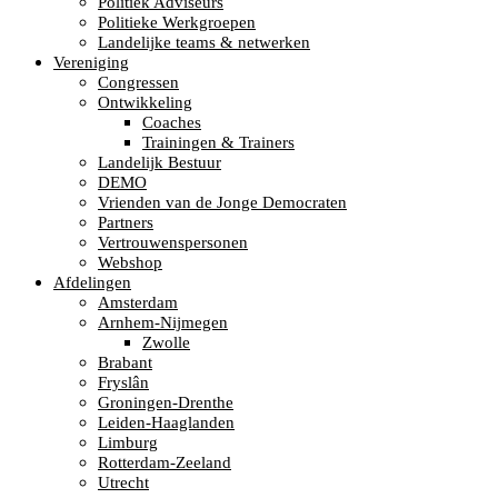
Politiek Adviseurs
Politieke Werkgroepen
Landelijke teams & netwerken
Vereniging
Congressen
Ontwikkeling
Coaches
Trainingen & Trainers
Landelijk Bestuur
DEMO
Vrienden van de Jonge Democraten
Partners
Vertrouwenspersonen
Webshop
Afdelingen
Amsterdam
Arnhem-Nijmegen
Zwolle
Brabant
Fryslân
Groningen-Drenthe
Leiden-Haaglanden
Limburg
Rotterdam-Zeeland
Utrecht