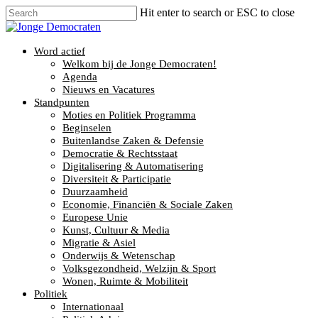
Hit enter to search or ESC to close
Word actief
Welkom bij de Jonge Democraten!
Agenda
Nieuws en Vacatures
Standpunten
Moties en Politiek Programma
Beginselen
Buitenlandse Zaken & Defensie
Democratie & Rechtsstaat
Digitalisering & Automatisering
Diversiteit & Participatie
Duurzaamheid
Economie, Financiën & Sociale Zaken
Europese Unie
Kunst, Cultuur & Media
Migratie & Asiel
Onderwijs & Wetenschap
Volksgezondheid, Welzijn & Sport
Wonen, Ruimte & Mobiliteit
Politiek
Internationaal