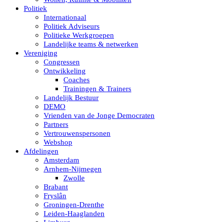
Politiek
Internationaal
Politiek Adviseurs
Politieke Werkgroepen
Landelijke teams & netwerken
Vereniging
Congressen
Ontwikkeling
Coaches
Trainingen & Trainers
Landelijk Bestuur
DEMO
Vrienden van de Jonge Democraten
Partners
Vertrouwenspersonen
Webshop
Afdelingen
Amsterdam
Arnhem-Nijmegen
Zwolle
Brabant
Fryslân
Groningen-Drenthe
Leiden-Haaglanden