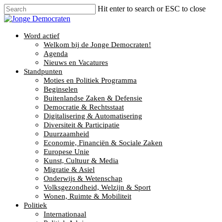
Hit enter to search or ESC to close
Word actief
Welkom bij de Jonge Democraten!
Agenda
Nieuws en Vacatures
Standpunten
Moties en Politiek Programma
Beginselen
Buitenlandse Zaken & Defensie
Democratie & Rechtsstaat
Digitalisering & Automatisering
Diversiteit & Participatie
Duurzaamheid
Economie, Financiën & Sociale Zaken
Europese Unie
Kunst, Cultuur & Media
Migratie & Asiel
Onderwijs & Wetenschap
Volksgezondheid, Welzijn & Sport
Wonen, Ruimte & Mobiliteit
Politiek
Internationaal