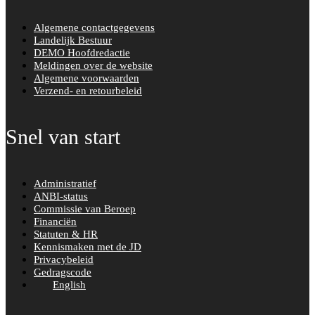
Algemene contactgegevens
Landelijk Bestuur
DEMO Hoofdredactie
Meldingen over de website
Algemene voorwaarden
Verzend- en retourbeleid
Snel van start
Administratief
ANBI-status
Commissie van Beroep
Financiën
Statuten & HR
Kennismaken met de JD
Privacybeleid
Gedragscode
English