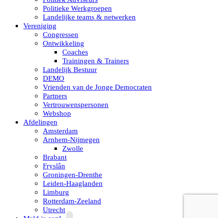
Politieke Werkgroepen
Landelijke teams & netwerken
Vereniging
Congressen
Ontwikkeling
Coaches
Trainingen & Trainers
Landelijk Bestuur
DEMO
Vrienden van de Jonge Democraten
Partners
Vertrouwenspersonen
Webshop
Afdelingen
Amsterdam
Arnhem-Nijmegen
Zwolle
Brabant
Fryslân
Groningen-Drenthe
Leiden-Haaglanden
Limburg
Rotterdam-Zeeland
Utrecht