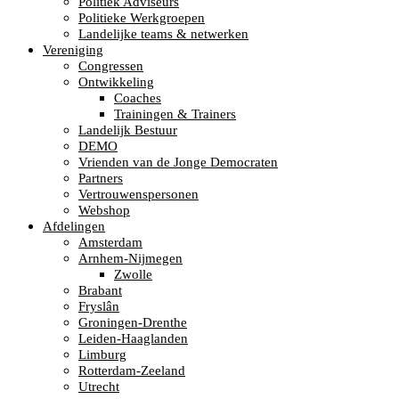
Politiek Adviseurs
Politieke Werkgroepen
Landelijke teams & netwerken
Vereniging
Congressen
Ontwikkeling
Coaches
Trainingen & Trainers
Landelijk Bestuur
DEMO
Vrienden van de Jonge Democraten
Partners
Vertrouwenspersonen
Webshop
Afdelingen
Amsterdam
Arnhem-Nijmegen
Zwolle
Brabant
Fryslân
Groningen-Drenthe
Leiden-Haaglanden
Limburg
Rotterdam-Zeeland
Utrecht