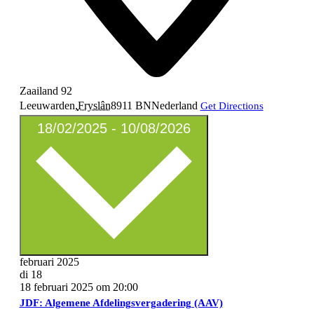
Zaailand 92
Leeuwarden
,
Fryslân
8911 BN
Nederland
Get Directions
Select
18/02/2025
-
10/08/2026
date.
februari 2025
di
18
18 februari 2025 om 20:00
JDF: Algemene Afdelingsvergadering (AAV)