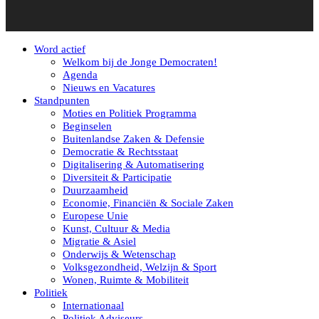
Word actief
Welkom bij de Jonge Democraten!
Agenda
Nieuws en Vacatures
Standpunten
Moties en Politiek Programma
Beginselen
Buitenlandse Zaken & Defensie
Democratie & Rechtsstaat
Digitalisering & Automatisering
Diversiteit & Participatie
Duurzaamheid
Economie, Financiën & Sociale Zaken
Europese Unie
Kunst, Cultuur & Media
Migratie & Asiel
Onderwijs & Wetenschap
Volksgezondheid, Welzijn & Sport
Wonen, Ruimte & Mobiliteit
Politiek
Internationaal
Politiek Adviseurs