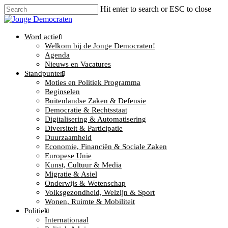
Hit enter to search or ESC to close
Word actief
Welkom bij de Jonge Democraten!
Agenda
Nieuws en Vacatures
Standpunten
Moties en Politiek Programma
Beginselen
Buitenlandse Zaken & Defensie
Democratie & Rechtsstaat
Digitalisering & Automatisering
Diversiteit & Participatie
Duurzaamheid
Economie, Financiën & Sociale Zaken
Europese Unie
Kunst, Cultuur & Media
Migratie & Asiel
Onderwijs & Wetenschap
Volksgezondheid, Welzijn & Sport
Wonen, Ruimte & Mobiliteit
Politiek
Internationaal