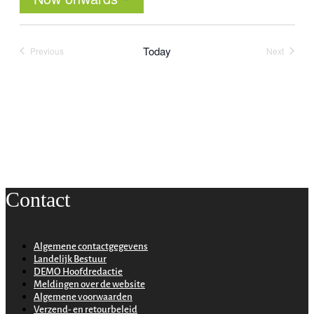
Select
date.
Today
Previous
Next
Events
Events
Contact
Algemene contactgegevens
Landelijk Bestuur
DEMO Hoofdredactie
Meldingen over de website
Algemene voorwaarden
Verzend- en retourbeleid