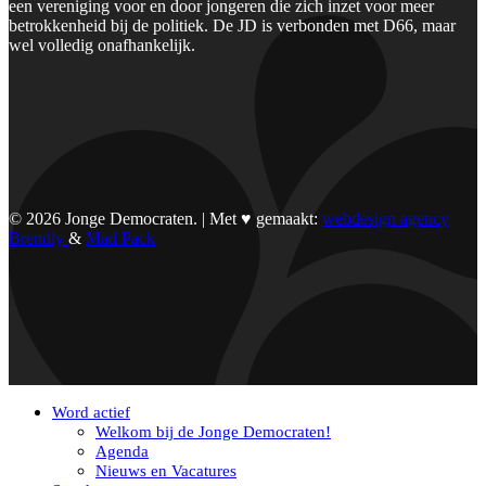
een vereniging voor en door jongeren die zich inzet voor meer
betrokkenheid bij de politiek. De JD is verbonden met D66, maar
wel volledig onafhankelijk.
© 2026 Jonge Democraten. | Met ♥︎ gemaakt:
webdesign agency
Brendly
&
Mad Pack
Word actief
Welkom bij de Jonge Democraten!
Agenda
Nieuws en Vacatures