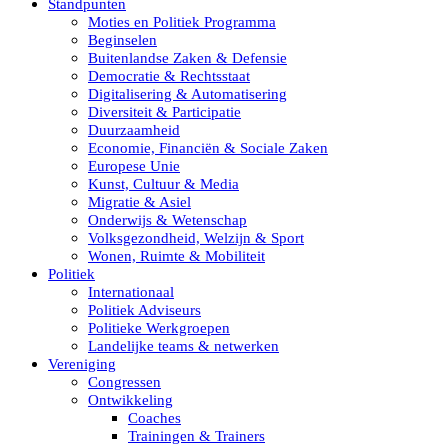
Standpunten
Moties en Politiek Programma
Beginselen
Buitenlandse Zaken & Defensie
Democratie & Rechtsstaat
Digitalisering & Automatisering
Diversiteit & Participatie
Duurzaamheid
Economie, Financiën & Sociale Zaken
Europese Unie
Kunst, Cultuur & Media
Migratie & Asiel
Onderwijs & Wetenschap
Volksgezondheid, Welzijn & Sport
Wonen, Ruimte & Mobiliteit
Politiek
Internationaal
Politiek Adviseurs
Politieke Werkgroepen
Landelijke teams & netwerken
Vereniging
Congressen
Ontwikkeling
Coaches
Trainingen & Trainers