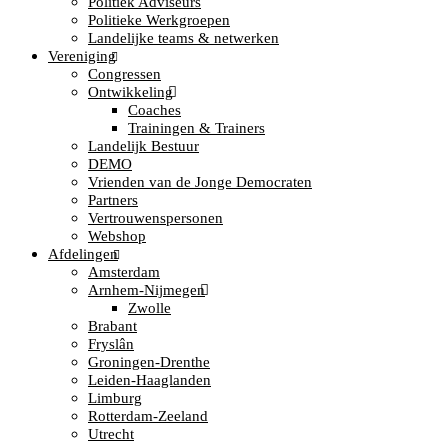
Politiek Adviseurs
Politieke Werkgroepen
Landelijke teams & netwerken
Vereniging
Congressen
Ontwikkeling
Coaches
Trainingen & Trainers
Landelijk Bestuur
DEMO
Vrienden van de Jonge Democraten
Partners
Vertrouwenspersonen
Webshop
Afdelingen
Amsterdam
Arnhem-Nijmegen
Zwolle
Brabant
Fryslân
Groningen-Drenthe
Leiden-Haaglanden
Limburg
Rotterdam-Zeeland
Utrecht