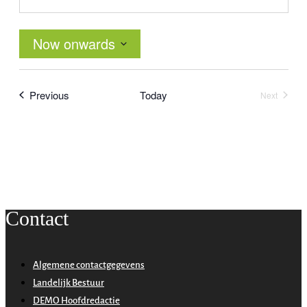
Now onwards
Select
date.
Events
Previous
Today
Next
Events
Contact
Algemene contactgegevens
Landelijk Bestuur
DEMO Hoofdredactie