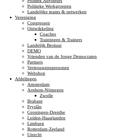
Politiek Adviseurs
Politieke Werkgroepen
Landelijke teams & netwerken
Vereniging
Congressen
Ontwikkeling
Coaches
Trainingen & Trainers
Landelijk Bestuur
DEMO
Vrienden van de Jonge Democraten
Partners
Vertrouwenspersonen
Webshop
Afdelingen
Amsterdam
Arnhem-Nijmegen
Zwolle
Brabant
Fryslân
Groningen-Drenthe
Leiden-Haaglanden
Limburg
Rotterdam-Zeeland
Utrecht