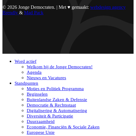
© 2026 Jonge Democraten. | Met ♥︎ gemaakt:
webdesign agency
Brendly
&
Mad Pack
Word actief
Welkom bij de Jonge Democraten!
Agenda
Nieuws en Vacatures
Standpunten
Moties en Politiek Programma
Beginselen
Buitenlandse Zaken & Defensie
Democratie & Rechtsstaat
Digitalisering & Automatisering
Diversiteit & Participatie
Duurzaamheid
Economie, Financiën & Sociale Zaken
Europese Unie