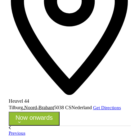
Heuvel 44
Tilburg
,
Noord-Brabant
5038 CS
Nederland
Get Directions
Select
Now onwards
date.
Events
Previous